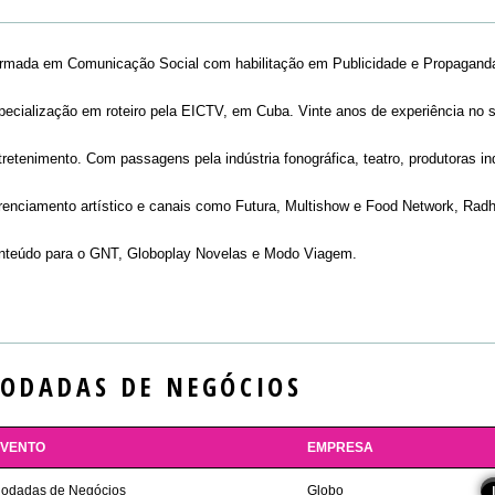
rmada em Comunicação Social com habilitação em Publicidade e Propagan
pecialização em roteiro pela EICTV, em Cuba. Vinte anos de experiência no 
tretenimento. Com passagens pela indústria fonográfica, teatro, produtoras 
renciamento artístico e canais como Futura, Multishow e Food Network, Ra
nteúdo para o GNT, Globoplay Novelas e Modo Viagem.
ODADAS DE NEGÓCIOS
EVENTO
EMPRESA
odadas de Negócios
Globo