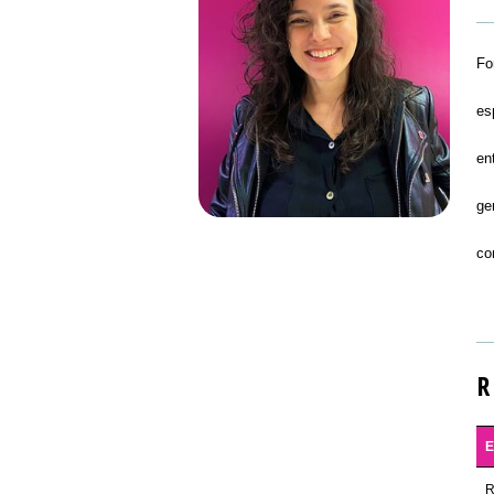
Fo
es
en
ge
co
R
R