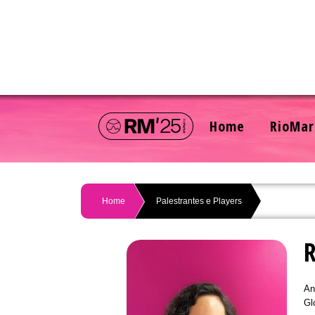
Home
RioMar
Home
Palestrantes e Players
An
Gl